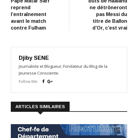
Tottenham :
Opinion : Les
de
Pape Matar Sarr
buts de Haaland
l’article
reprend
ne détrôneront
l’entraînement
pas Messi du
avant le match
titre de Ballon
contre Fulham
d’Or, c’est vrai
Djiby SENE
Journaliste et Blogueur, Fondateur du Blog de la
Jeunesse Consciente.
Follow Me:
ARTICLES SIMILAIRES