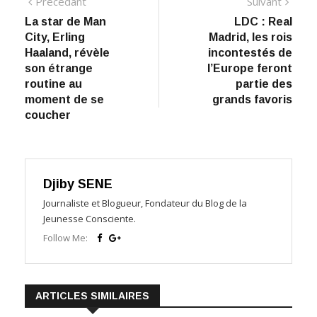
Navigation
Précédant:
Suiva
Précédant
Suivant
La star de Man
LDC : Real
de
City, Erling
Madrid, les rois
l’article
Haaland, révèle
incontestés de
son étrange
l’Europe feront
routine au
partie des
moment de se
grands favoris
coucher
Djiby SENE
Journaliste et Blogueur, Fondateur du Blog de la
Jeunesse Consciente.
Follow Me:
ARTICLES SIMILAIRES