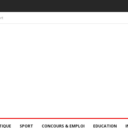
 PAR LA CONSCIENCE COLLECTIVE DES SÉNÉGALAIS
rt
TIQUE
SPORT
CONCOURS & EMPLOI
EDUCATION
I