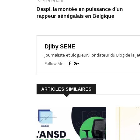
Navigation
Précédant
Daspi, la montée en puissance d’un
de
rappeur sénégalais en Belgique
l’article
Djiby SENE
Journaliste et Blogueur, Fondateur du Blog de la 
Follow Me:
ARTICLES SIMILAIRES