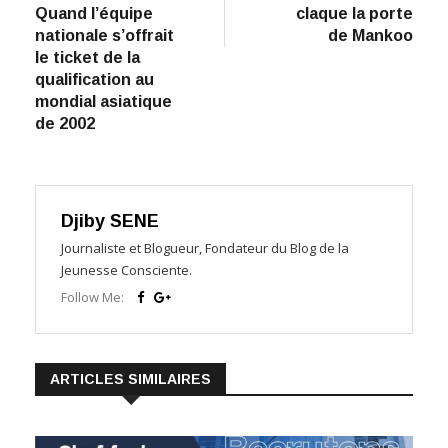
de
Quand l’équipe
claque la porte
l’article
nationale s’offrait
de Mankoo
le ticket de la
qualification au
mondial asiatique
de 2002
Djiby SENE
Journaliste et Blogueur, Fondateur du Blog de la
Jeunesse Consciente.
Follow Me:
ARTICLES SIMILAIRES