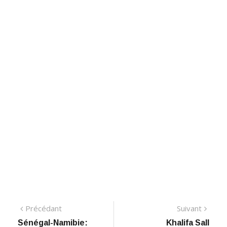
Navigation
Précédant:
Suiva
Précédant
Suivant
Sénégal-Namibie:
Khalifa Sall