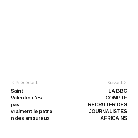
Navigation
Précédant:
Suiva
Précédant
Suivant
Saint
LA BBC
de
Valentin n’est
COMPTE
l’article
pas
RECRUTER DES
vraiment le patro
JOURNALISTES
n des amoureux
AFRICAINS