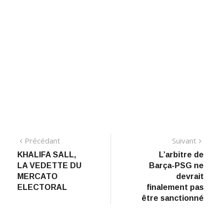
Navigation
Précédant:
Suiva
Précédant
Suivant
KHALIFA SALL,
L’arbitre de
de
LA VEDETTE DU
Barça-PSG ne
l’article
MERCATO
devrait
ELECTORAL
finalement pas
être sanctionné