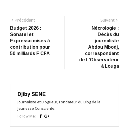
Navigation
Précédant:
Suiva
Précédant
Suivant
Budget 2026 :
Nécrologie :
de
Sonatel et
Décès du
l’article
Expresso mises à
journaliste
contribution pour
Abdou Mbodj,
50 milliards F CFA
correspondant
de L’Observateur
à Louga
Djiby SENE
Journaliste et Blogueur, Fondateur du Blog de la
Jeunesse Consciente.
Follow Me: