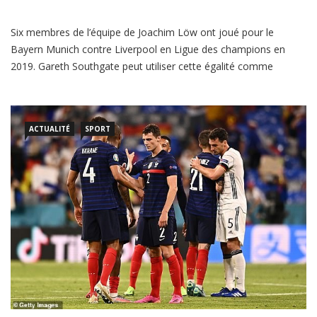
Liverpool pour battre l’Allemagne à l’Euro
2020
Six membres de l’équipe de Joachim Löw ont joué pour le
Bayern Munich contre Liverpool en Ligue des champions en
2019. Gareth Southgate peut utiliser cette égalité comme
modèle de réussite. Si Gareth Southgate a du sens, il sera en
pleine conversation avec Jordan Henderson au cours des
prochains jours. L’Angleterre devrait affronter l’Allemagne lors
ACTUALITÉ
SPORT