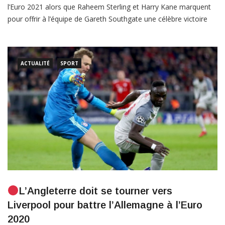
Les »Trois Lions » réservent leur place en quart de finale de
l’Euro 2021 alors que Raheem Sterling et Harry Kane marquent
pour offrir à l’équipe de Gareth Southgate une célèbre victoire
dans un Wembley jubilatoire. L’Angleterre a réservé sa place en
quarts de finale de l’Euro 2020 après une victoire 2-0 sur
l’Allemagne à Wembley […]
ACTUALITÉ
SPORT
L’Angleterre doit se tourner vers