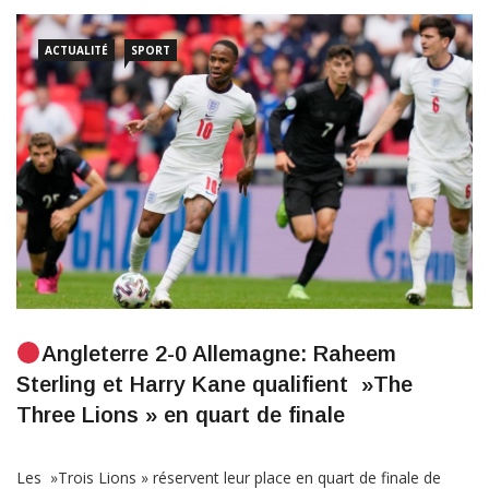
été écrasé pour un quad appartenant à la maison de vacances
de la famille au Portugal, selon des informations. Le jeune
homme de 18 ans à été impliqué dans l’accident aux premières
heures de jeudi […]
ACTUALITÉ
SPORT
Angleterre 2-0 Allemagne: Raheem
Sterling et Harry Kane qualifient »The
Three Lions » en quart de finale