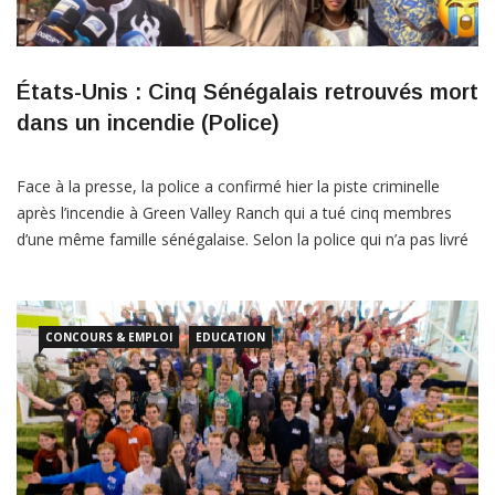
États-Unis : Cinq Sénégalais retrouvés mort
dans un incendie (Police)
Face à la presse, la police a confirmé hier la piste criminelle
après l’incendie à Green Valley Ranch qui a tué cinq membres
d’une même famille sénégalaise. Selon la police qui n’a pas livré
tous les détails, l’incendie a été délibérément provoqué par des
«inconnus» qui ont ensuite quitté les lieux. Le département de la
[…]
CONCOURS & EMPLOI
EDUCATION