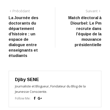
Navigation
Précédant:
Suiva
Précédant
Suivant
La Journée des
Match électoral à
de
doctorants du
Diourbel: Le Pm
l’article
département
recrute dans
d’histoire : un
l’équipe de la
espace de
mouvance
dialogue entre
présidentielle
enseignants et
étudiants
Djiby SENE
Journaliste et Blogueur, Fondateur du Blog de la
Jeunesse Consciente.
Follow Me: