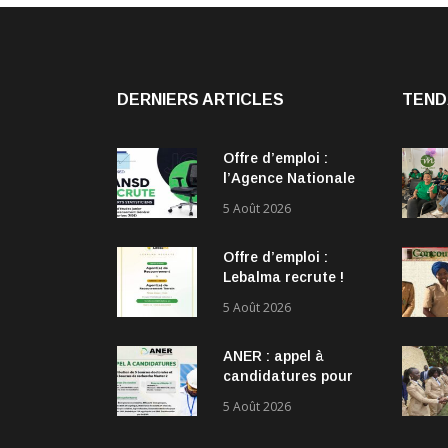
DERNIERS ARTICLES
TEND
Offre d’emploi :
l’Agence Nationale
de la Statistique et
5 Août 2026
de la Démographie
(ANSD) recrute !
Offre d’emploi :
Lebalma recrute !
5 Août 2026
ANER : appel à
candidatures pour
10 bourses de
5 Août 2026
recherche en Master
2 et doctorat dans