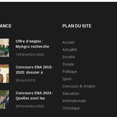
ANCE
PLAN DU SITE
Offre d’emploi :
Accueil
MyAgro recherche
Actualité
un leader brillant
19 Décembre 2023
Société
pour rejoindre son
équipe de direction
People
Concours ENA 2019-
Politique
2020: dossier à
fournir
Sport
28 Avril 2019
Concours & Emploi
Concours ENA 2024 :
Education
Quelles sont les
Internationale
conditions à remplir
28 Novembre 2023
Chronique
pour participer au
concours?