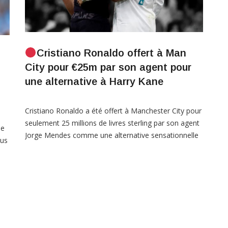
Cristiano Ronaldo offert à Man
City pour €25m par son agent pour
une alternative à Harry Kane
Cristiano Ronaldo a été offert à Manchester City pour
seulement 25 millions de livres sterling par son agent
ne
Jorge Mendes comme une alternative sensationnelle
tus
à Harry Kane, selon des informations en Italie – les
champions étant sur le point de se retirer de l’accord
yo
si les Spurs maintiennent le prix de 150 millions de
livres […]