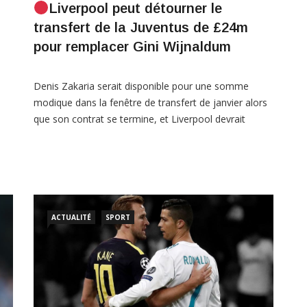
Liverpool peut détourner le
transfert de la Juventus de £24m
pour remplacer Gini Wijnaldum
Denis Zakaria serait disponible pour une somme
modique dans la fenêtre de transfert de janvier alors
que son contrat se termine, et Liverpool devrait
envisager de faire une offre pour lui. Quand on pense
au temps de Georginio Wijnaldum à Liverpool, on
pense d’abord aux buts. Le doublé contre Barcelone,
nte
le but contre Middlesbrough ou la […]
-
ACTUALITÉ
SPORT