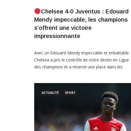
Chelsea 4-0 Juventus : Edouard
Mendy impeccable, les champions
s’offrent une victoire
impressionnante
Avec un Edouard Mendy impeccable et imbattable
Chelsea a pris le contrôle de notre destin en Ligue
des champions et a réservé une place dans les
huitièmes de finale avec une victoire impressionna
et catégorique à Stamford Bridge, nous plaçant au
dessus de nos adversaires de la Juventus dans le
ACTUALITÉ
SPORT
groupe H grâce à notre record […]