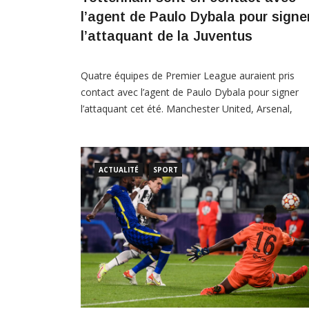
l’agent de Paulo Dybala pour signe
l’attaquant de la Juventus
Quatre équipes de Premier League auraient pris
contact avec l’agent de Paulo Dybala pour signer
l’attaquant cet été. Manchester United, Arsenal,
Tottenham et Newcastle « ont tous pris contact a
l’agent de Paulo Dybala pour un transfert gratuit d
l’attaquant de la Juventus ». Dybala est en fin de
ACTUALITÉ
SPORT
contrat à la Juventus à la fin de […]