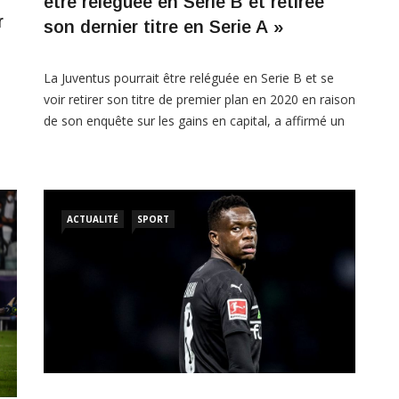
être reléguée en Serie B et retirée
r
son dernier titre en Serie A »
La Juventus pourrait être reléguée en Serie B et se
voir retirer son titre de premier plan en 2020 en raison
de son enquête sur les gains en capital, a affirmé un
organisme de surveillance des droits des
vec
consommateurs en Italie. Au cours du week-end, les
e
bureaux du club des géants italiens ont été
perquisitionnés […]
ACTUALITÉ
SPORT