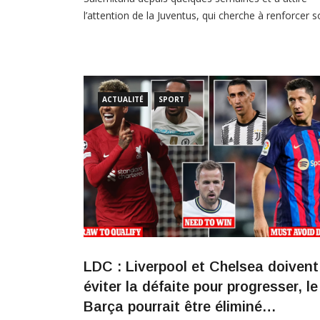
l’attention de la Juventus, qui cherche à renforcer 
équipe. L’attaquant est l’un des buteurs les plus fia
de la division et plusieurs clubs tenteront de l’arrac
ACTUALITÉ
SPORT
LDC : Liverpool et Chelsea doivent
éviter la défaite pour progresser, le
Barça pourrait être éliminé…