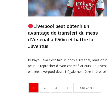
Liverpool peut obtenir un
avantage de transfert du mess
d’Arsenal à €50m et battre la
Juventus
Bukayo Saka s’est fait un nom à Arsenal, mais on 
peut lui reprocher d’avoir cherché ailleurs. La Juven
est liée; Liverpool devrait également être intéressé
par un transfert. L’intérêt des transferts pour Buka
Saka augmente. L’ailier d’Arsenal a fait son entrée
1
2
3
4
SUIVANT
dans la première équipe à l’âge de 18 ans lors de la
saison […]