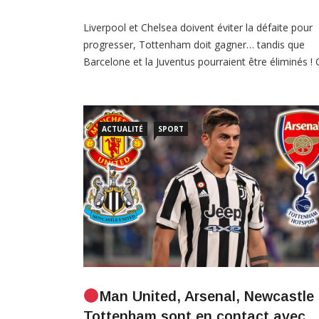
Liverpool et Chelsea doivent éviter la défaite pour
progresser, Tottenham doit gagner… tandis que
Barcelone et la Juventus pourraient être éliminés ! 
a besoin de quoi pour se qualifier pour les huitièm
de finale à deux journées de la fin ? La Ligue des
champions se rapproche maintenant des huitième
de finale de la […]
ACTUALITÉ
SPORT
Man United, Arsenal, Newcastle 
Tottenham sont en contact avec