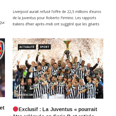
Liverpool aurait refusé l’offre de 22,5 millions d’euros
de la Juventus pour Roberto Firmino. Les rapports
Qui
italiens d’hier après-midi ont suggéré que les géants
es
de la Serie A étaient « très proches » de recruter
l’attaquant des Reds après avoir déposé une offre de
s
transfert. La même publication, le Corriere dello
ACTUALITÉ
SPORT
Sport, a maintenant publié une autre
et
Exclusif : La Juventus « pourrait