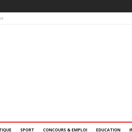
 PAR LA CONSCIENCE COLLECTIVE DES SÉNÉGALAIS
rt
TIQUE
SPORT
CONCOURS & EMPLOI
EDUCATION
I