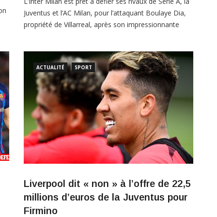
L’Inter Milan est prêt à défier ses rivaux de Serie A, la
son
Juventus et l’AC Milan, pour l’attaquant Boulaye Dia,
bles
propriété de Villarreal, après son impressionnante
her
saison de prêt à Salernitana. C’est ce que révèle
l’édition d’hier du quotidien Corriere dello Sport, basé
à Rome, comme le rapporte le site d’information de
ACTUALITÉ
SPORT
Liverpool dit « non » à l’offre de 22,5
millions d’euros de la Juventus pour
Firmino